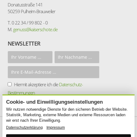
Donatusstraße 141
50259 Pulheim-Brauweiler
T. 0 22 34 / 99 802 - 0
M.
genuss@kaiserschote.de
NEWSLETTER
Hiermit akzeptiere ich die
Datenschutz-
Bestimmungen
Cookie- und Einwilligungseinstellungen
ANMELDEN
Wir nutzen notwendige Dienste für den sicheren Betrieb der Website.
Statistik, Marketing, externe Medien und externe Ressourcen laden
wir erst nach Ihrer Einwilligung.
SOCIAL MEDIA
Datenschutzerklärung
Impressum