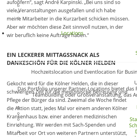
aufopfern“, sagt André Karpinski. „Bei uns sind so
viele Veranstaltungen ausgefallen und ich habe
meine Mitarbeiter in die Kurzarbeit schicken müssen.
Aber wir möchten diese Zeit sinnvoll nutzen, in der
Locations
wir beruflich keine Aufträge haben.“
EIN LECKERER MITTAGSSNACK ALS
DANKESCHÖN FÜR DIE KÖLNER HELDEN
Hochzeitslocation und Eventlocation für Busin
U
Gekocht wird für die Kölner Helden, die in dieser
Das Portfolio unserer Partner-Locations bietet das 
schwierigen Zeit für die medizinische Betreuung und
Teambuilding oder Großveranstaltung, das Amb
Pflege der Bürger da sind. Zweimal die Woche findet
die Aktion statt, jedes Mal vor einem anderen Kölner
Krankenhaus bzw. einer anderen medizinischen
Sta
Einrichtung. Wir werden mit Sach-Spenden und
Sch
Mitarbeit vor Ort von weiteren Partnern unterstützt,