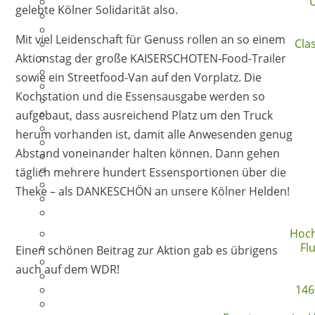
U
gelebte Kölner Solidarität also.
Mit viel Leidenschaft für Genuss rollen an so einem
Cla
Aktionstag der große KAISERSCHOTEN-Food-Trailer
sowie ein Streetfood-Van auf den Vorplatz. Die
Kochstation und die Essensausgabe werden so
aufgebaut, dass ausreichend Platz um den Truck
herum vorhanden ist, damit alle Anwesenden genug
Abstand voneinander halten können. Dann gehen
täglich mehrere hundert Essensportionen über die
Theke – als DANKESCHÖN an unsere Kölner Helden!
Hoch
Fl
Einen schönen Beitrag zur Aktion gab es übrigens
auch auf dem WDR!
146