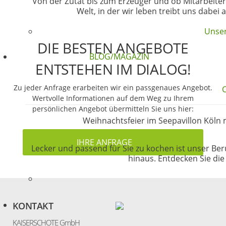
Von der Zutat bis zum Erzeuger und ob Mitarbeiter
Welt, in der wir leben treibt uns dabei
Unser
DIE BESTEN ANGEBOTE
BLOG/MAGAZIN
ENTSTEHEN IM DIALOG!
Zu jeder Anfrage erarbeiten wir ein passgenaues Angebot.
Wertvolle Informationen auf dem Weg zu Ihrem
persönlichen Angebot übermitteln Sie uns hier:
Weihnachtsfeier im Seepavillon Köln 
IHRE ANFRAGE
Lecker und passend für Sie zu kochen ist unser Ber
hinaus. Entdecken Sie di
KONTAKT
KAISERSCHOTE GmbH