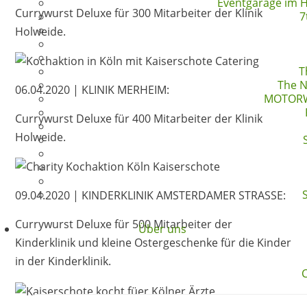
Eventgarage im H
Currywurst Deluxe für 300 Mitarbeiter der Klinik
7
Holweide.
T
The N
06.04.2020 | KLINIK MERHEIM:
MOTORW
Currywurst Deluxe für 400 Mitarbeiter der Klinik
Holweide.
09.04.2020 | KINDERKLINIK AMSTERDAMER STRASSE:
Currywurst Deluxe für 500 Mitarbeiter der
Über uns
Kinderklinik und kleine Ostergeschenke für die Kinder
in der Kinderklinik.