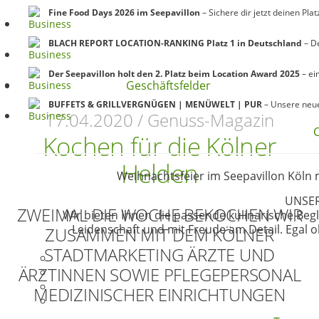
Fine Food Days 2026 im Seepavillon
– Sichere dir jetzt deinen Plat
BLACH REPORT LOCATION-RANKING Platz 1 in Deutschland
– De
Der Seepavillon holt den 2. Platz beim Location Award 2025
– ei
Geschäftsfelder
BUFFETS & GRILLVERGNÜGEN | MENÜWELT | PUR
– Unsere neue
17.04.2020 / Genuss-Magazin
Kochen für die Kölner
Helden
Weihnachtsfeier im Seepavillon Köln 
UNSER
ZWEIMAL DIE WOCHE BEKOCHEN WIR
Wir bieten Ihnen die passende kulinarische Begle
Leidenschaft und mit Freude am Detail. Egal 
ZUSAMMEN MIT DEM KÖLNER
STADTMARKETING ÄRZTE UND
ÄRZTINNEN SOWIE PFLEGEPERSONAL
MEDIZINISCHER EINRICHTUNGEN