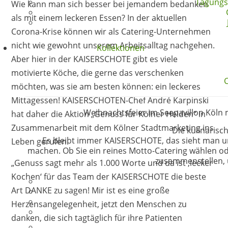
Tagungs-
Wie kann man sich besser bei jemandem bedanken
als mit einem leckeren Essen? In der aktuellen
Corona-Krise können wir als Catering-Unternehmen
nicht wie gewohnt unserem Arbeitsalltag nachgehen.
Kollektionen
Aber hier in der KAISERSCHOTE gibt es viele
motivierte Köche, die gerne das verschenken
möchten, was sie am besten können: ein leckeres
Mittagessen! KAISERSCHOTEN-Chef André Karpinski
Weihnachtsfeier im Seepavillon Köln 
hat daher die Aktion „Genuss für Kölner Helden“ in
Zusammenarbeit mit dem Kölner Stadtmarketing ins
Die kulinarisc
Es bleibt immer KAISERSCHOTE, das sieht man u
Leben gerufen.
machen. Ob Sie ein reines Motto-Catering wählen o
zusammenstellen, 
„Genuss sagt mehr als 1.000 Worte und da ist ‚lecker
Kochen‘ für das Team der KAISERSCHOTE die beste
Art DANKE zu sagen! Mir ist es eine große
Herzensangelegenheit, jetzt den Menschen zu
danken, die sich tagtäglich für ihre Patienten