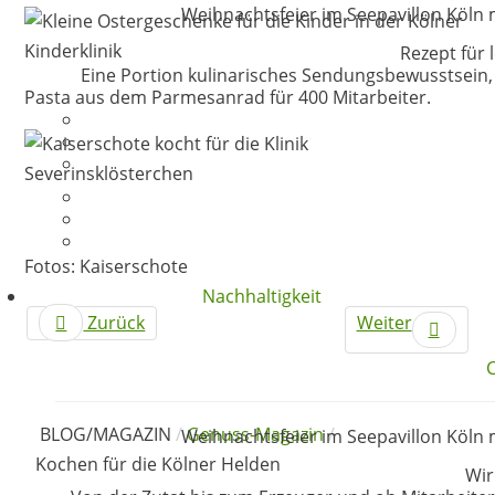
Weihnachtsfeier im Seepavillon Köln 
Rezept für 
Eine Portion kulinarisches Sendungsbewusstsein, 
Pasta aus dem Parmesanrad für 400 Mitarbeiter.
Fotos: Kaiserschote
Nachhaltigkeit
Zurück
Weiter
BLOG/MAGAZIN
/
Genuss-Magazin
/
Weihnachtsfeier im Seepavillon Köln 
Kochen für die Kölner Helden
Wir