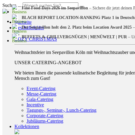
Suchen ...
Fine Food Days 2026 im Seepavillon
– Sichere dir jetzt deinen P
BLACH REPORT LOCATION-RANKING Platz 1 in Deutsch
Startseite
Der Seepavillon holt den 2. Platz beim Location Award 2025
–
Geschäftsfelder
BUFFETS & GRILLVERGNÜGEN | MENÜWELT | PUR
– Un
COZY CHRISTMAS
Weihnachtsfeier im Seepavillon Köln mit Weihnachtszauber und
UNSER CATERING-ANGEBOT
Wir bieten Ihnen die passende kulinarische Begleitung für jede
Mensch zum Gast!
Event-Catering
Messe-Catering
Gala-Catering
Incentive
Tagungs-, Seminar-, Lunch-Catering
Corporate-Catering
Jubiläums-Catering
Kollektionen