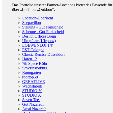
Das Portfolio unserer Partner-Locations bietet das Passende f
über „Loft“ bis „Outdoor“.
Location-Übersicht
Seepavillon
Stallung - Gut Forkscheid
Scheune - Gut Forkscheid
Design Offices Bonn
Ulrepforte (Ülepooz)
LOEWENLOFT®
EST Cologne
Classic Remise Düsseldorf
Hafen 12
7th Space Köln
Severinstorburg
Bonngarten
rooftop58
GREATLIVE
Wachsfabrik
STUDIO 50
STUDIO A
Seven Tees
Gut Nazareth
Areal Nazareth