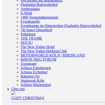
Hochzeiten am Mühlenteich
Flughafen Butzweilerhof
Andreashaus
E-Werk
1460 Veranstaltungsraum
Eventkapelle
Eventgarage im Historischen Flughafen Butzweilerhof
7th Space Düsseldorf
Palladium
THE FRAME
DOCK²
The New Yorker Hotel
The New Yorker Harbour.Club
MOTORWORLD KÖLN | RHEINLAND
RHEIN SIEG FORUM
Zoogarage
Schloss Eulenbroich
Schloss Eicherhof
Rittergut Orr
Stuntwerk Köln
Schloss Wachendorf
Über uns
COZY CHRISTMAS