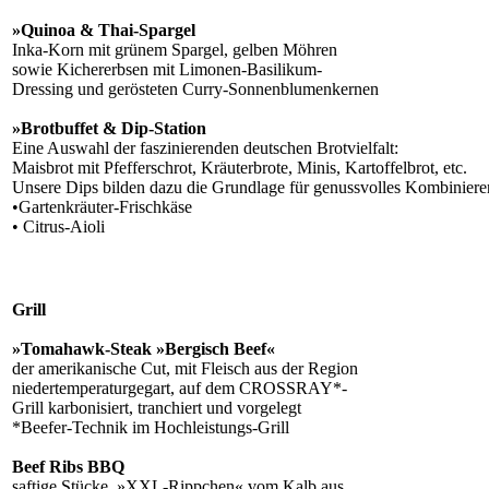
»Quinoa & Thai-Spargel
Inka-Korn mit grünem Spargel, gelben Möhren
sowie Kichererbsen mit Limonen-Basilikum-
Dressing und gerösteten Curry-Sonnenblumenkernen
»Brotbuffet & Dip-Station
Eine Auswahl der faszinierenden deutschen Brotvielfalt:
Maisbrot mit Pfefferschrot, Kräuterbrote, Minis, Kartoffelbrot, etc.
Unsere Dips bilden dazu die Grundlage für genussvolles Kombiniere
•Gartenkräuter-Frischkäse
• Citrus-Aioli
Grill
»Tomahawk-Steak »Bergisch Beef«
der amerikanische Cut, mit Fleisch aus der Region
niedertemperaturgegart, auf dem CROSSRAY*-
Grill karbonisiert, tranchiert und vorgelegt
*Beefer-Technik im Hochleistungs-Grill
Beef Ribs BBQ
saftige Stücke, »XXL-Rippchen« vom Kalb aus