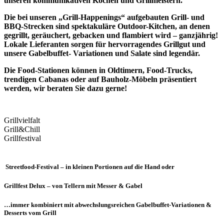
unseren kommunikativen Köchen und Grillmeistern.
Die bei unseren „Grill-Happenings“ aufgebauten Grill- und
BBQ-Strecken sind spektakuläre Outdoor-Kitchen, an denen
gegrillt, geräuchert, gebacken und flambiert wird – ganzjährig!
Lokale Lieferanten sorgen für hervorragendes Grillgut und
unsere Gabelbuffet- Variationen und Salate sind legendär.
Die Food-Stationen können in Oldtimern, Food-Trucks,
trendigen Cabanas oder auf Bauholz-Möbeln präsentiert
werden, wir beraten Sie dazu gerne!
Grillvielfalt
Grill&Chill
Grillfestival
Streetfood-Festival – in kleinen Portionen auf die Hand oder
Grillfest Delux – von Tellern mit Messer & Gabel
…immer kombiniert mit abwechslungsreichen Gabelbuffet-Variationen &
Desserts vom Grill