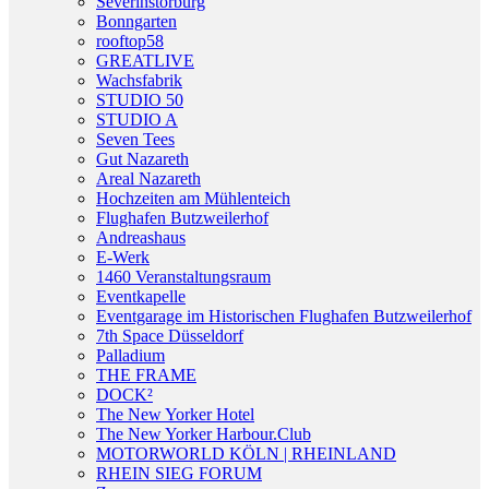
Severinstorburg
Bonngarten
rooftop58
GREATLIVE
Wachsfabrik
STUDIO 50
STUDIO A
Seven Tees
Gut Nazareth
Areal Nazareth
Hochzeiten am Mühlenteich
Flughafen Butzweilerhof
Andreashaus
E-Werk
1460 Veranstaltungsraum
Eventkapelle
Eventgarage im Historischen Flughafen Butzweilerhof
7th Space Düsseldorf
Palladium
THE FRAME
DOCK²
The New Yorker Hotel
The New Yorker Harbour.Club
MOTORWORLD KÖLN | RHEINLAND
RHEIN SIEG FORUM