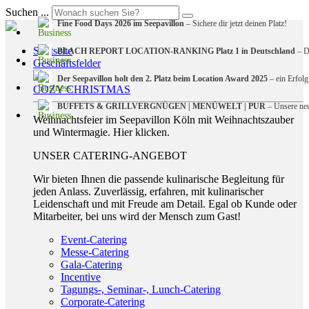
Suchen ...
Fine Food Days 2026 im Seepavillon
– Sichere dir jetzt deinen Platz!
Startseite
BLACH REPORT LOCATION-RANKING Platz 1 in Deutschland
– De
Geschäftsfelder
Der Seepavillon holt den 2. Platz beim Location Award 2025
– ein Erfolg
COZY CHRISTMAS
BUFFETS & GRILLVERGNÜGEN | MENÜWELT | PUR
– Unsere neu
Weihnachtsfeier im Seepavillon Köln mit Weihnachtszauber
und Wintermagie. Hier klicken.
UNSER CATERING-ANGEBOT
Wir bieten Ihnen die passende kulinarische Begleitung für
jeden Anlass. Zuverlässig, erfahren, mit kulinarischer
Leidenschaft und mit Freude am Detail. Egal ob Kunde oder
Mitarbeiter, bei uns wird der Mensch zum Gast!
Event-Catering
Messe-Catering
Gala-Catering
Incentive
Tagungs-, Seminar-, Lunch-Catering
Corporate-Catering