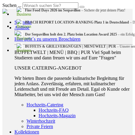
Suchen ...
Fine Food Days 2026 im Seepavillon
– Sichere dir jetzt deinen Platz!
Startseite
BLACH REPORT LOCATION-RANKING Platz 1 in Deutschland
– De
Anlässe
Der Seepavillon holt den 2. Platz beim Location Award 2025
– ein Erfolg
Hier geht´s zu unseren Broschüren
BUFFETS & GRILLVERGNÜGEN | MENÜWELT | PUR
– Unsere neu
BUFFETWELT | MENÜ | BBQ | PUR Viel Spaß beim
Studieren und dann freuen wir uns auf Eure "Fragen"
UNSER CATERING-ANGEBOT
Wir bieten Ihnen die passende kulinarische Begleitung für
jeden Anlass. Zuverlässig, erfahren, mit kulinarischer
Leidenschaft und mit Freude am Detail. Egal ob Kunde oder
Mitarbeiter, bei uns wird der Mensch zum Gast!
Hochzeits-Catering
Hochzeits-FAQ
Hochzeits-Magazin
Winterhochzeit
Private Feiern
Kollektionen