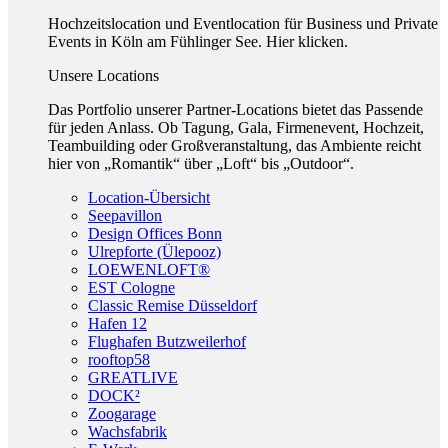
Hochzeitslocation und Eventlocation für Business und Private
Events in Köln am Fühlinger See. Hier klicken.
Unsere Locations
Das Portfolio unserer Partner-Locations bietet das Passende
für jeden Anlass. Ob Tagung, Gala, Firmenevent, Hochzeit,
Teambuilding oder Großveranstaltung, das Ambiente reicht
hier von „Romantik“ über „Loft“ bis „Outdoor“.
Location-Übersicht
Seepavillon
Design Offices Bonn
Ulrepforte (Ülepooz)
LOEWENLOFT®
EST Cologne
Classic Remise Düsseldorf
Hafen 12
Flughafen Butzweilerhof
rooftop58
GREATLIVE
DOCK²
Zoogarage
Wachsfabrik