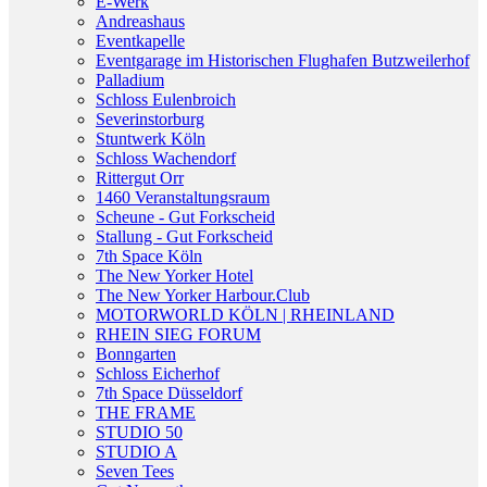
E-Werk
Andreashaus
Eventkapelle
Eventgarage im Historischen Flughafen Butzweilerhof
Palladium
Schloss Eulenbroich
Severinstorburg
Stuntwerk Köln
Schloss Wachendorf
Rittergut Orr
1460 Veranstaltungsraum
Scheune - Gut Forkscheid
Stallung - Gut Forkscheid
7th Space Köln
The New Yorker Hotel
The New Yorker Harbour.Club
MOTORWORLD KÖLN | RHEINLAND
RHEIN SIEG FORUM
Bonngarten
Schloss Eicherhof
7th Space Düsseldorf
THE FRAME
STUDIO 50
STUDIO A
Seven Tees