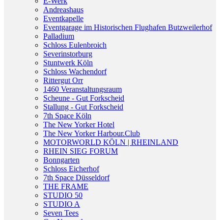
E-Werk
Andreashaus
Eventkapelle
Eventgarage im Historischen Flughafen Butzweilerhof
Palladium
Schloss Eulenbroich
Severinstorburg
Stuntwerk Köln
Schloss Wachendorf
Rittergut Orr
1460 Veranstaltungsraum
Scheune - Gut Forkscheid
Stallung - Gut Forkscheid
7th Space Köln
The New Yorker Hotel
The New Yorker Harbour.Club
MOTORWORLD KÖLN | RHEINLAND
RHEIN SIEG FORUM
Bonngarten
Schloss Eicherhof
7th Space Düsseldorf
THE FRAME
STUDIO 50
STUDIO A
Seven Tees