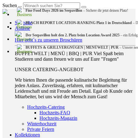
Suchen ...
Fine Food Days 2026 im Seepavillon
– Sichere dir jetzt deinen Platz!
Startseite
BLACH REPORT LOCATION-RANKING Platz 1 in Deutschland
– De
Anlässe
Der Seepavillon holt den 2. Platz beim Location Award 2025
– ein Erfolg
Hier geht´s zu unseren Broschüren
BUFFETS & GRILLVERGNÜGEN | MENÜWELT | PUR
– Unsere neu
BUFFETWELT | MENÜ | BBQ | PUR Viel Spaß beim
Studieren und dann freuen wir uns auf Eure "Fragen"
UNSER CATERING-ANGEBOT
Wir bieten Ihnen die passende kulinarische Begleitung für
jeden Anlass. Zuverlässig, erfahren, mit kulinarischer
Leidenschaft und mit Freude am Detail. Egal ob Kunde oder
Mitarbeiter, bei uns wird der Mensch zum Gast!
Hochzeits-Catering
Hochzeits-FAQ
Hochzeits-Magazin
Winterhochzeit
Private Feiern
Kollektionen